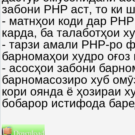
забони
PHP
аст
,
то
ки
ш
-
матнҳои
коди
дар
PH
карда
,
ба
талаботҳои
х
-
тарзи
амали
PHP-
ро
ф
барномаҳои
худро
оғоз
-
асосҳои
забони
барно
барномасозиро
хуб
омӯ
кори
оянда
ё
ҳозираи
х
бобарор
истифода
бар