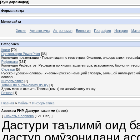
[
Хуш даромадед
]
Форма входа
Меню сайта
Химия
Архитектура
Астрономия
Биология
География
История
Мате
Categories
Книги
[70]
Презентация PowerPoint
[36]
Коллекция презентации - Презентации по геометрии, биологии, информатики, географии
Рефераты
[181]
Коллекция Рефератов. Рефераты по химии, архитектура, астрономии, биологии, геогр
Словарь
[5]
Русско-Турецкий словарь, Учебный русско-немецкий словарь, Большой англо-русски
словарь
Информатика
[2]
Топики по английскому языку
[1]
Здесь можно скачать Топики (темы) по английскому языку.
Разное
[1]
Главная
»
Файлы
»
Информатика
Асосхои PHP. Дастури таълими (.docx)
[
Скачать с сервера
(121.1 Kb) ]
Дастури таълимӣ оид б
дастур
омӯзонидани
ас