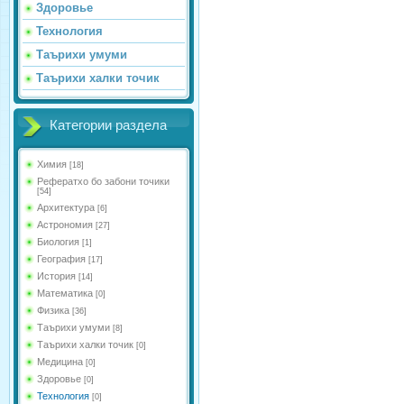
Здоровье
Технология
Таърихи умуми
Таърихи халки точик
Категории раздела
Химия
[18]
Рефератхо бо забони точики
[54]
Архитектура
[6]
Астрономия
[27]
Биология
[1]
География
[17]
История
[14]
Математика
[0]
Физика
[36]
Таърихи умуми
[8]
Таърихи халки точик
[0]
Медицина
[0]
Здоровье
[0]
Технология
[0]