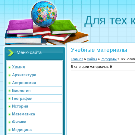
Для тех 
Учебные материалы
Меню сайта
Главная
»
Файлы
»
Рефераты
» Технолог
Химия
В категории материалов
:
0
Архитектура
Астрономия
Биология
География
История
Математика
Физика
Медицина